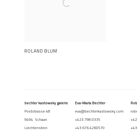
ROLAND BLUM
bechter kastowsky galerie
Eva-Maria Bechter
Rob
Poststrasse 48
eva@bechterkastowsky.com
rob
9494 Schaan
+423.798.0335
+42
Liechtenstein
+43.676.4260570
+43