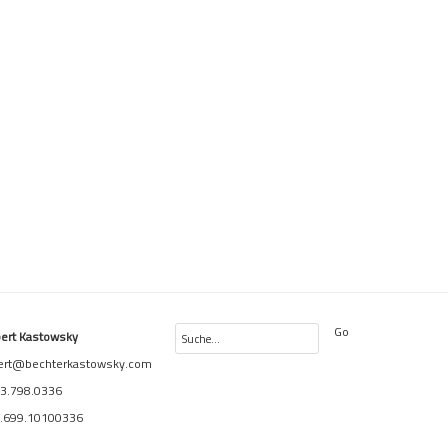
Go
ert Kastowsky
ert@bechterkastowsky.com
3.798.0336
.699.10100336