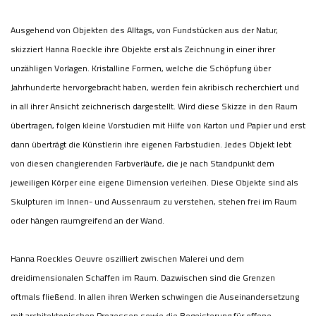
Ausgehend von Objekten des Alltags, von Fundstücken aus der Natur,
skizziert Hanna Roeckle ihre Objekte erst als Zeichnung in einer ihrer
unzähligen Vorlagen. Kristalline Formen, welche die Schöpfung über
Jahrhunderte hervorgebracht haben, werden fein akribisch recherchiert und
in all ihrer Ansicht zeichnerisch dargestellt. Wird diese Skizze in den Raum
übertragen, folgen kleine Vorstudien mit Hilfe von Karton und Papier und erst
dann überträgt die Künstlerin ihre eigenen Farbstudien. Jedes Objekt lebt
von diesen changierenden Farbverläufe, die je nach Standpunkt dem
jeweiligen Körper eine eigene Dimension verleihen. Diese Objekte sind als
Skulpturen im Innen- und Aussenraum zu verstehen, stehen frei im Raum
oder hängen raumgreifend an der Wand.
Hanna Roeckles Oeuvre oszilliert zwischen Malerei und dem
dreidimensionalen Schaffen im Raum. Dazwischen sind die Grenzen
oftmals fließend. In allen ihren Werken schwingen die Auseinandersetzung
mit architektonischen Prozessen sowie die Begeisterung für offene