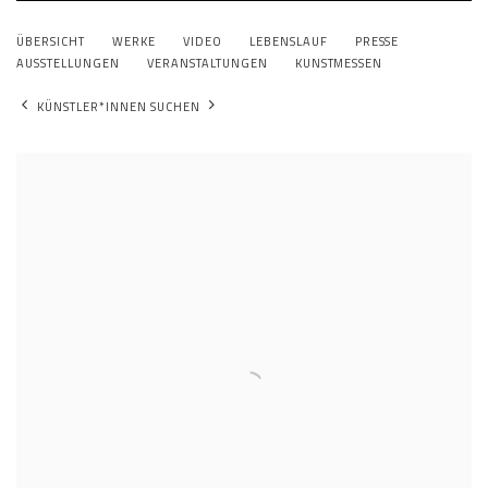
HANNA ROECKLE
ÜBERSICHT
WERKE
VIDEO
LEBENSLAUF
PRESSE
LIECHTENSTEIN, SCHWEIZ,
1950
AUSSTELLUNGEN
VERANSTALTUNGEN
KUNSTMESSEN
KÜNSTLER*INNEN SUCHEN