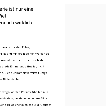
rie ist nur eine
iel
nn ich wirklich
ube aus privaten Fotos,
All das kulminiert in seinen Werken zu
einwand "flimmern". Die Unschärfe,
 jede Erinnerung diffus ist, nicht
nn. Diese Unklarheit vermittelt Drago
e Bilder richtet.
terwegs, werden Persics Arbeiten nun
uchbildern, bei denen er jedem Bild -
Serie zu welcher auch das Bild "Deutsch