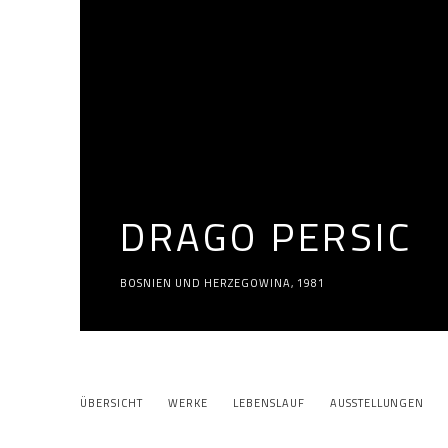
DRAGO PERSIC
BOSNIEN UND HERZEGOWINA,
1981
DRAGO PERSIC
ÜBERSICHT
WERKE
LEBENSLAUF
AUSSTELLUNGEN
BOSNIEN UND HERZEGOWINA,
1981