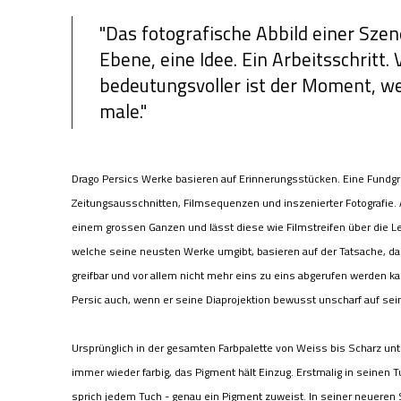
"Das fotografische Abbild einer Szene
Ebene, eine Idee. Ein Arbeitsschritt. V
bedeutungsvoller ist der Moment, we
male."
Drago Persics Werke basieren auf Erinnerungsstücken. Eine Fundgr
Zeitungsausschnitten, Filmsequenzen und inszenierter Fotografie. 
einem grossen Ganzen und lässt diese wie Filmstreifen über die L
welche seine neusten Werke umgibt, basieren auf der Tatsache, dass
greifbar und vor allem nicht mehr eins zu eins abgerufen werden ka
Persic auch, wenn er seine Diaprojektion bewusst unscharf auf sein
Ursprünglich in der gesamten Farbpalette von Weiss bis Scharz un
immer wieder farbig, das Pigment hält Einzug. Erstmalig in seinen T
sprich jedem Tuch - genau ein Pigment zuweist. In seiner neueren 