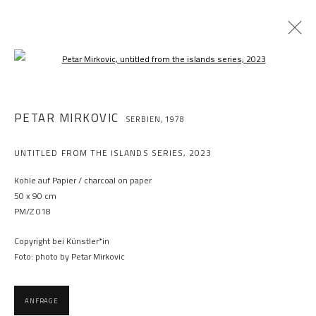
Open a larger version of the following im
PETAR MIRKOVIC
SERBIEN,
1978
UNTITLED FROM THE ISLANDS SERIES
,
2023
Kohle auf Papier / charcoal on paper
50 x 90 cm
PM/Z 018
Copyright bei Künstler*in
Foto: photo by Petar Mirkovic
ANFRAGE