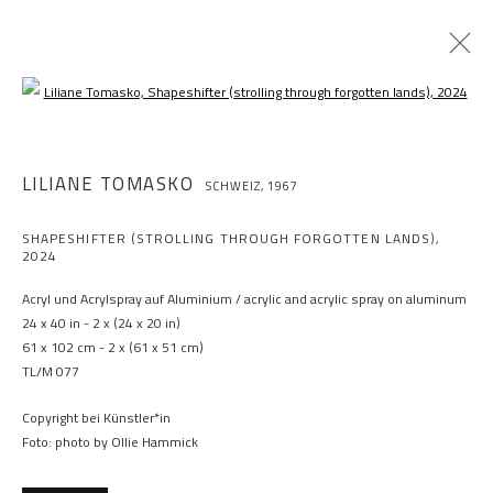
Open a larger version of the following im
LILIANE TOMASKO
SCHWEIZ,
1967
SHAPESHIFTER (STROLLING THROUGH FORGOTTEN LANDS)
,
2024
Acryl und Acrylspray auf Aluminium / acrylic and acrylic spray on aluminum
24 x 40 in - 2 x (24 x 20 in)
61 x 102 cm - 2 x (61 x 51 cm)
TL/M 077
Copyright bei Künstler*in
Foto: photo by Ollie Hammick