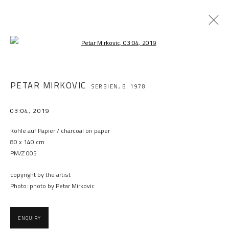
Open a larger version of the following im
PETAR MIRKOVIC
SERBIEN,
B. 1978
03:04
,
2019
Kohle auf Papier / charcoal on paper
80 x 140 cm
PM/Z 005
copyright by the artist
Photo: photo by Petar Mirkovic
ENQUIRY