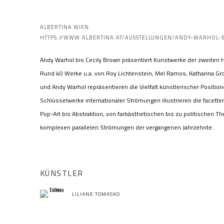
ANDY WARHOL BIS CECILY BROWN. ALBERTINA WIEN
ALBERTINA WIEN
HTTPS://WWW.ALBERTINA.AT/AUSSTELLUNGEN/ANDY-WARHOL-B
Andy Warhol bis Cecily Brown
präsentiert
Kunstwerke
der zweiten H
Rund 40 Werke u.a. von Roy Lichtenstein, Mel Ramos, Katharina Gr
und Andy Warhol repräsentieren die Vielfalt künstlerischer Positio
Schlüsselwerke internationaler Strömungen illustrieren die facette
Pop-Art bis Abstraktion, von farbästhetischen bis zu politischen T
komplexen parallelen Strömungen der vergangenen Jahrzehnte.
KÜNSTLER
LILIANE TOMASKO