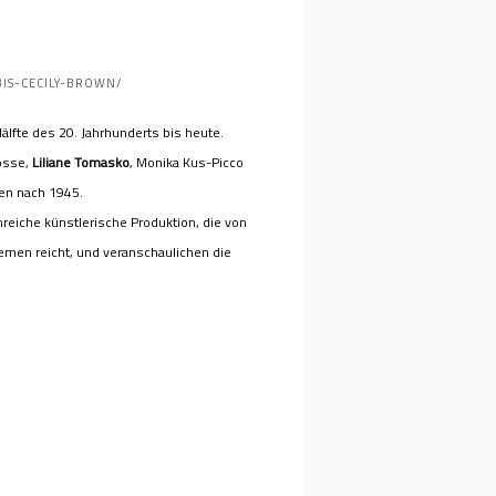
IS-CECILY-BROWN/
älfte des 20. Jahrhunderts bis heute.
osse,
Liliane Tomasko
, Monika Kus-Picco
nen nach 1945.
nreiche künstlerische Produktion, die von
hemen reicht, und veranschaulichen die