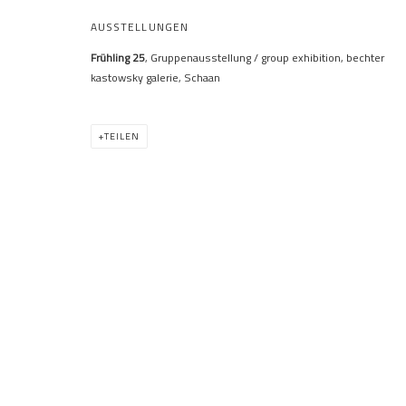
FRÜHLING 25
AUSSTELLUNGEN
Frühling 25
, Gruppenausstellung / group exhibition, bechter
GRUPPENAUSSTELLUNG
,
BECHTER KASTOWSKY GALERIE. 
kastowsky galerie, Schaan
TEILEN
FRÜHLING 25
ÜBERSICHT
WERKE
AUSSTELLUNGSANSICHTEN
VIDEO
GRUPPENAUSSTELLUNG
bechter kastowsky galerie
Eva-Maria Bechter
Rob