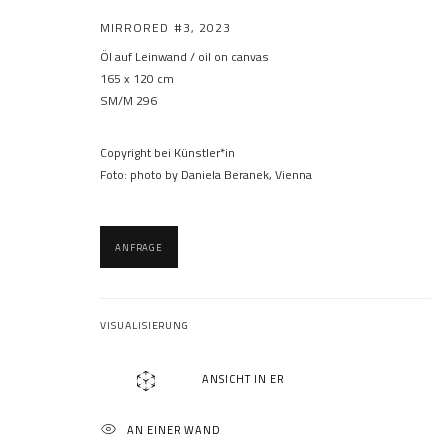
MIRRORED #3
,
2023
Öl auf Leinwand / oil on canvas
165 x 120 cm
SM/M 296
Copyright bei Künstler*in
Foto: photo by Daniela Beranek, Vienna
ANFRAGE
VISUALISIERUNG
ANSICHT IN ER
AN EINER WAND