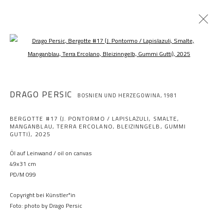
Open a larger version of the following im
DRAGO PERSIC
BOSNIEN UND HERZEGOWINA,
1981
BERGOTTE #17 (J. PONTORMO / LAPISLAZULI, SMALTE,
MANGANBLAU, TERRA ERCOLANO, BLEIZINNGELB, GUMMI
GUTTI)
,
2025
Öl auf Leinwand / oil on canvas
49x31 cm
PD/M 099
Copyright bei Künstler*in
Foto: photo by Drago Persic