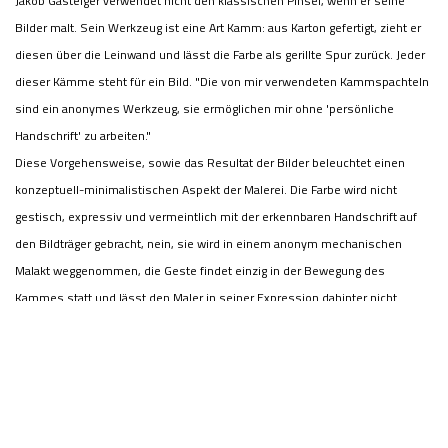
Jakob Gasteiger verwendet nicht den klassischen Pinsel, wenn er seine
Bilder malt. Sein Werkzeug ist eine Art Kamm: aus Karton gefertigt, zieht er
diesen über die Leinwand und lässt die Farbe als gerillte Spur zurück. Jeder
dieser Kämme steht für ein Bild. "Die von mir verwendeten Kammspachteln
sind ein anonymes Werkzeug, sie ermöglichen mir ohne 'persönliche
Handschrift' zu arbeiten.
"
Diese Vorgehensweise, sowie das Resultat der Bilder beleuchtet einen
konzeptuell-minimalistischen Aspekt der Malerei. Die Farbe wird nicht
gestisch, expressiv und vermeintlich mit der erkennbaren Handschrift auf
den Bildträger gebracht, nein, sie wird in einem anonym mechanischen
Malakt weggenommen, die Geste findet einzig in der Bewegung des
Kammes statt und lässt den Maler in seiner Expression dahinter nicht
erkennen.
In seiner neuesten Serie «Öl auf Papier» bleibt das Malwerkzeug – der
Kamm – erkennbar. Er bildet, zusammen mit der Spur die Bildoberfläche.
Reduziert in der Farbigkeit und Bahn, sind es lediglich einzelne