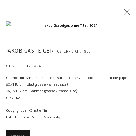
Open a larger version of the following im
JAKOB GASTEIGER
ÖSTERREICH,
1953
OHNE TITEL
,
2024
Ölfarbe auf handgeschöpftem Büttenpapier / oil color on handmade paper
80x118 cm (Blattgrösse / sheet size)
94,5x132 cm (Rahmengrösse / frame size)
GJ/M 149
Copyright bei Künstler*in
Foto: Photo by Robert Kastowsky