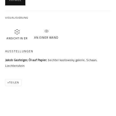
ANFRAGE
VISUALISIERUNG
JAKOB GASTEIGER
AN EINER WAND
ANSICHT IN ER
AUSSTELLUNGEN
Jakob Gasteiger, Öl auf Papier
, bechter kastowsky galerie, Schaan,
Liechtenstein
TEILEN