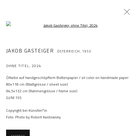
Open a larger version of the following im
JAKOB GASTEIGER
ÖSTERREICH,
1953
OHNE TITEL
,
2024
Ölfarbe auf handgeschöpftem Büttenpapier / oil color on handmade paper
80x118 cm (Blattgrösse / sheet size)
94,5x132 cm (Rahmengrösse / frame size)
GJ/M 155
Copyright bei Künstler*in
Foto: Photo by Robert Kastowsky