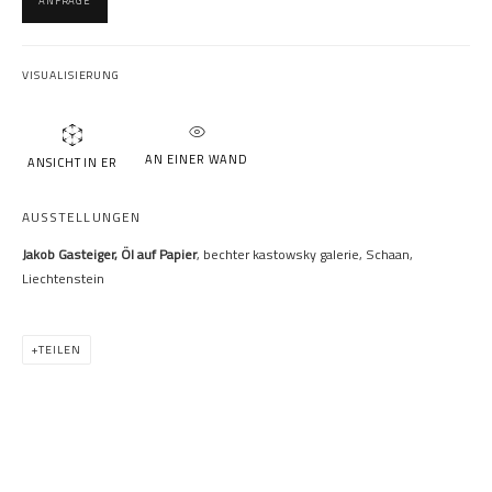
ANFRAGE
VISUALISIERUNG
JAKOB GASTEIGER
AN EINER WAND
ANSICHT IN ER
AUSSTELLUNGEN
Jakob Gasteiger, Öl auf Papier
, bechter kastowsky galerie, Schaan,
Liechtenstein
TEILEN